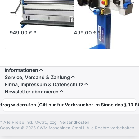
Blechbearbeitungsmaschine
-
Universalmaschine
Schleifmaschine
3 in 1 / 1016
BGM 100
949,00 € *
499,00 € *
Informationen
Service, Versand & Zahlung
Firma, Impressum & Datenschutz
Newsletter abonnieren
trag widerrufen (Gilt nur für Verbraucher im Sinne des § 13 
* Alle Preise inkl. MwSt., zzgl.
Versandkosten
Copyright © 2026 SWM Maschinen GmbH. Alle Rechte vorbehalten.