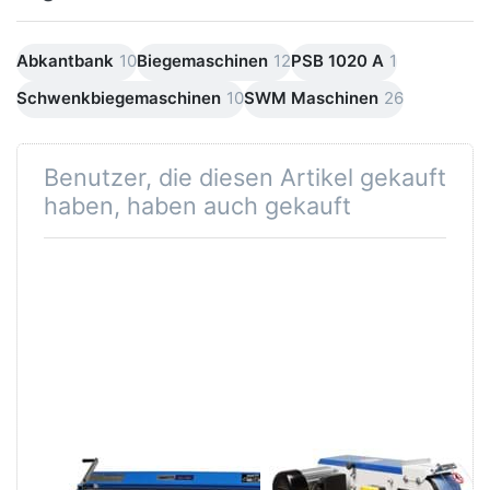
Abkantbank
10
Biegemaschinen
12
PSB 1020 A
1
Schwenkbiegemaschinen
10
SWM Maschinen
26
Benutzer, die diesen Artikel gekauft
haben, haben auch gekauft
SWM
Bandschleifmaschi