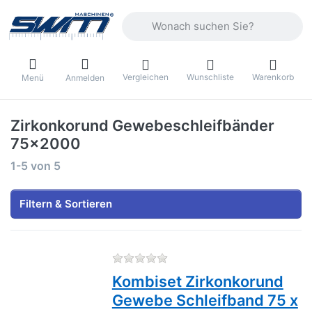
Geben Sie einen Suchbegriff ein. Währ
Vergleichen
Wunschliste
Warenkorb
Menü
Anmelden
Zirkonkorund Gewebeschleifbänder
75x2000
Suchergebnisse:
1-5
von
5
Filtern & Sortieren
Zu diesem Produkt liegen no
Kombiset Zirkonkorund
Gewebe Schleifband 75 x