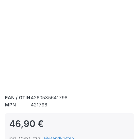
EAN / GTIN
4260535641796
MPN
421796
46,90 €
inkl. MwSt. zzgl.
Versandkosten