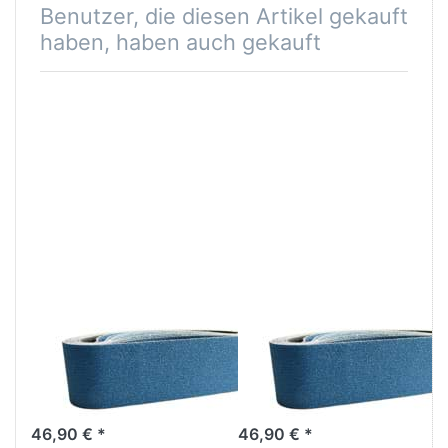
Benutzer, die diesen Artikel gekauft
haben, haben auch gekauft
5x Zirkonkorund
5x Zirkonkorund
Gewebe
Gewebe
Schleifband 100
Schleifband 100
x 1220 mm -
x 1220 mm -
K40
K80
46,90 € *
46,90 € *