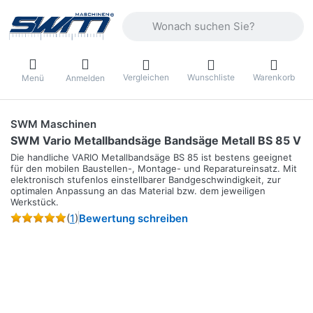
Geben Sie einen Suchbegriff ein. Währ
Vergleichen
Wunschliste
Warenkorb
Menü
Anmelden
SWM Maschinen
SWM Vario Metallbandsäge Bandsäge Metall BS 85 V
Die handliche VARIO Metallbandsäge BS 85 ist bestens geeignet
für den mobilen Baustellen-, Montage- und Reparatureinsatz. Mit
elektronisch stufenlos einstellbarer Bandgeschwindigkeit, zur
optimalen Anpassung an das Material bzw. dem jeweiligen
Werkstück.
(
1
)
Bewertung schreiben