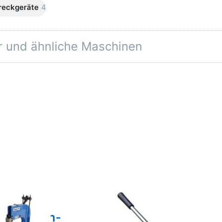
reckgeräte
4
r und ähnliche Maschinen
ken Sie
Drücken Sie
ER für
ENTER für
ehr
mehr
onen zu
Optionen zu
SWM
SWM
auch-
Stauch-
ckgerät
Streckgerät
chgerät
Stauchgerät
 21F
SS 18
ne Bewertungen vor.
Zu diesem Produkt liegen noch keine Bewertungen vor.
Zu diesem Produkt l
M Stauch-
SWM Stauch-