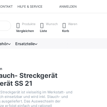
KONTAKT
HILFE & SERVICE
ANMELDEN
isch erste Ergebnisse. Drücken Sie die Eingabetaste, um alle 
Produkte
Wunsch
Waren
Vergleichen
Liste
Korb
ehör
Ersatzteile
n
uch- Streckgerät
erät SS 21
treckgerät ist vielseitig im Werkstatt- und
ch einsetzbar und wird inkl. Stauch- und
 ausgeliefert. Das Auswechseln der
e erfolgt einfach und rationell