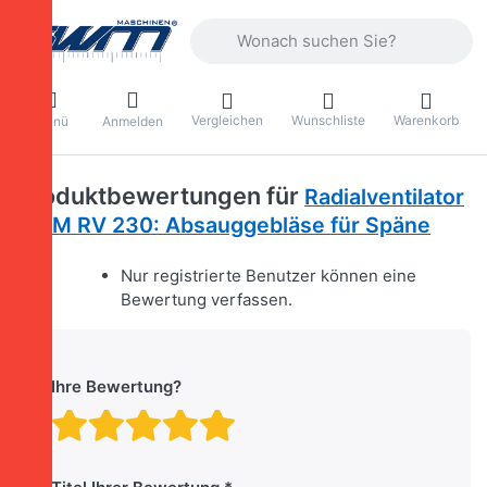
Geben Sie einen Suchbegriff ein. Währ
Vergleichen
Wunschliste
Warenkorb
Menü
Anmelden
Produktbewertungen für
Radialventilator
SWM RV 230: Absauggebläse für Späne
Nur registrierte Benutzer können eine
Bewertung verfassen.
Ihre Bewertung?
Bewertung: 1 von 5 Stern
Bewertung: 2 von 5 St
Bewertung: 3 von 5 
Bewertung: 4 von 
Bewertung: 5 vo