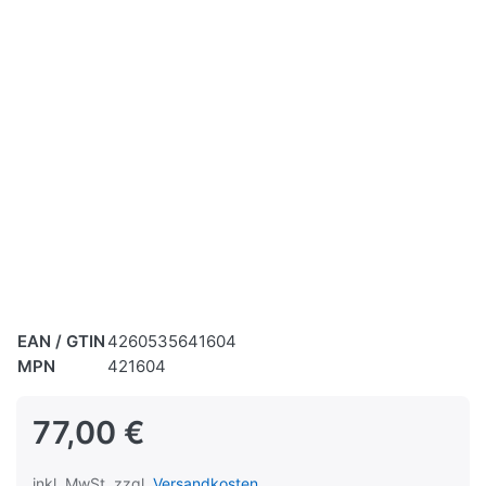
EAN / GTIN
4260535641604
MPN
421604
77,00 €
inkl. MwSt. zzgl.
Versandkosten