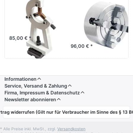
Lünette für
125 mm (mit
Drehmaschine
einzeln
PROFILINE 600
verstellbaren
G
Backen) für
Drehmaschine
85,00 € *
96,00 € *
Informationen
Service, Versand & Zahlung
Firma, Impressum & Datenschutz
Newsletter abonnieren
trag widerrufen (Gilt nur für Verbraucher im Sinne des § 13 
* Alle Preise inkl. MwSt., zzgl.
Versandkosten