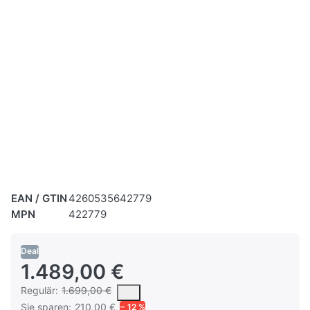
EAN / GTIN
4260535642779
MPN
422779
Deal
1.489,00 €
Es handelt sich um den mittleren Verkaufspreis, den Kunden fü
Regulär:
1.699,00 €
Sie sparen:
210,00 €
− 12 %