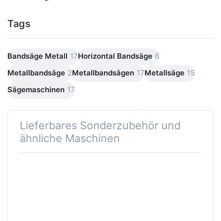
Tags
Bandsäge Metall
17
Horizontal Bandsäge
6
Metallbandsäge
2
Metallbandsägen
17
Metallsäge
15
Sägemaschinen
17
Lieferbares Sonderzubehör und
ähnliche Maschinen
Drücken Sie
ENTER für mehr
Optionen zu
SWM
Rollenbahn
Rollenauflage
Rollentisch
Förderbahn RT-