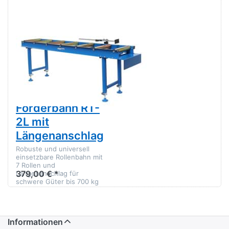
2L mit
Längenanschlag
Zu diesem Produkt liegen noch keine Bewertungen 
SWM
Rollenbahn
Rollenauflage
Rollentisch
Förderbahn RT-
2L mit
Längenanschlag
Robuste und universell
einsetzbare Rollenbahn mit
7 Rollen und
379,00 € *
Längenanschlag für
schwere Güter bis 700 kg
Informationen