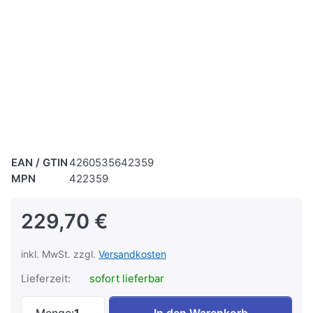
EAN / GTIN
4260535642359
MPN
422359
229,70 €
inkl. MwSt. zzgl.
Versandkosten
Lieferzeit:
sofort lieferbar
Hydraulikzylinder Senkzylinder BS 180 z
Menge:
1
In den Warenkorb