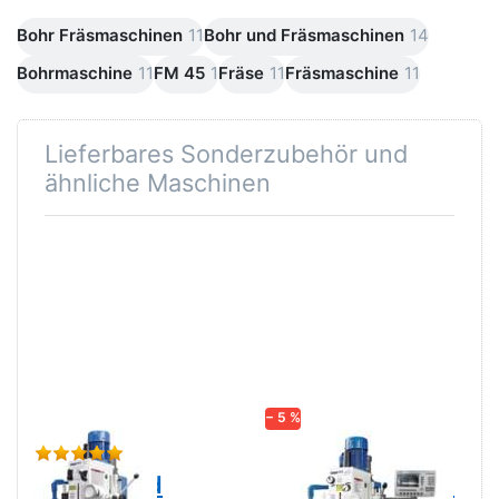
Bohr Fräsmaschinen
11
Bohr und Fräsmaschinen
14
Bohrmaschine
11
FM 45
1
Fräse
11
Fräsmaschine
11
Lieferbares Sonderzubehör und
ähnliche Maschinen
Drücken Sie
Drücken Sie
ENTER für
ENTER für
mehr
mehr
Optionen zu
Optionen zu
Highspeed
Highspeed
Fräse Profi
Profi
Fräsmaschine
Fräsmaschine
FM 45 Super
FM 45A Dro
Profi
− 5 %
Bewertung: 5 von 5 Sternen. 1 Bewertung.
Zu diesem Produkt 
Highspeed
Highspeed Profi