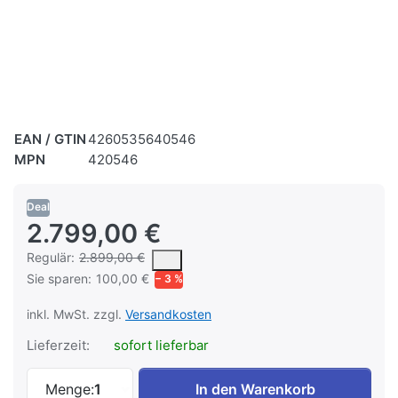
EAN / GTIN
4260535640546
MPN
420546
Deal
2.799,00 €
Es handelt sich um den mittleren Verkaufspreis, den Kunden fü
Regulär:
2.899,00 €
Sie sparen:
100,00 €
− 3 %
inkl. MwSt. zzgl.
Versandkosten
Lieferzeit:
sofort lieferbar
Highspeed Fräse Profi Fräsmaschine FM 
Menge:
1
In den Warenkorb