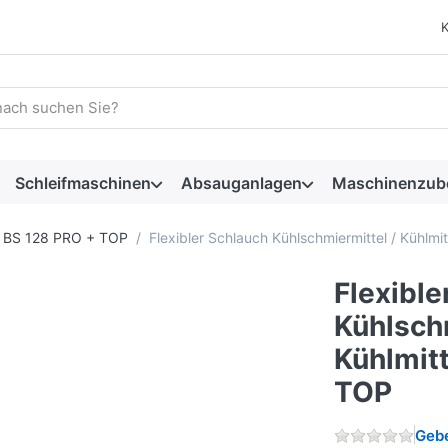
 einen Suchbegriff ein. Während Sie tippen, erscheinen automat
Schleifmaschinen
Absauganlagen
Maschinenzub
BS 128 PRO + TOP
Flexibler Schlauch Kühlschmiermittel / Kühlmi
Flexible
Kühlschm
Kühlmitt
TOP
Gebe