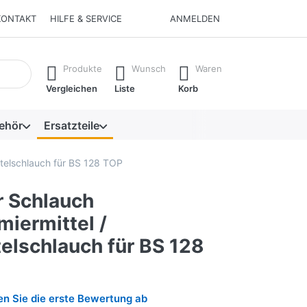
KONTAKT
HILFE & SERVICE
ANMELDEN
isch erste Ergebnisse. Drücken Sie die Eingabetaste, um alle 
Produkte
Wunsch
Waren
Vergleichen
Liste
Korb
ehör
Ersatzteile
ttelschlauch für BS 128 TOP
r Schlauch
iermittel /
elschlauch für BS 128
n Sie die erste Bewertung ab