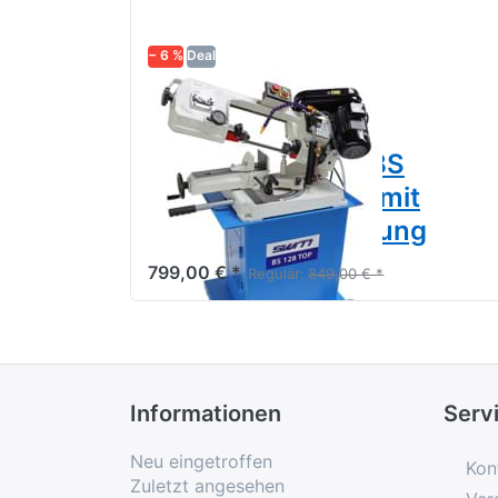
− 6 %
Deal
SWM
Metallbandsäge
Bandsäge Metall BS
128 TOP - 230V - mit
Kühlmitteleinrichtung
799,00 € *
Regulär:
849,00 € *
Informationen
Serv
Neu eingetroffen
Kon
Zuletzt angesehen