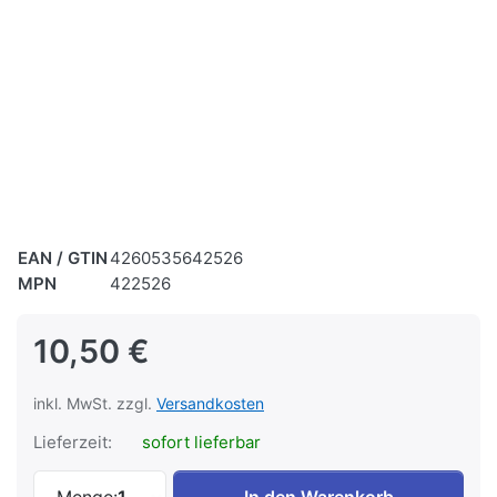
EAN / GTIN
4260535642526
MPN
422526
10,50 €
inkl. MwSt. zzgl.
Versandkosten
Lieferzeit:
sofort lieferbar
Winkelskala an Maschinenbasis BS 128 P
Menge:
1
In den Warenkorb