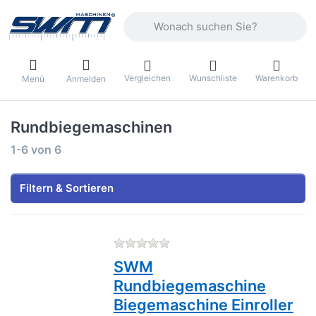
Geben Sie einen Suchbegriff ein. Währ
Vergleichen
Wunschliste
Warenkorb
Menü
Anmelden
Rundbiegemaschinen
Suchergebnisse:
1-6
von
6
Filtern & Sortieren
Zu diesem Produkt liegen no
SWM
Rundbiegemaschine
Biegemaschine Einroller