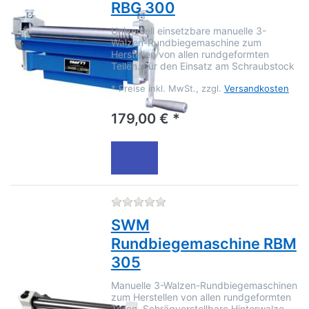
RBG 300
Universell einsetzbare manuelle 3-
Walzen-Rundbiegemaschine zum
Herstellen von allen rundgeformten
Teilen. Für den Einsatz am Schraubstock
*
Preise inkl. MwSt., zzgl.
Versandkosten
179,00 € *
Zu diesem Produkt liegen no
SWM
Rundbiegemaschine RBM
305
Manuelle 3-Walzen-Rundbiegemaschinen
zum Herstellen von allen rundgeformten
Teilen. Schrägverstellbare Hinterwalze