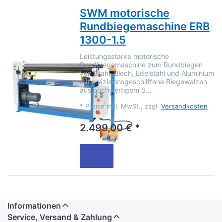
SWM motorische
Rundbiegemaschine ERB
1300-1.5
Leistungsstarke motorische
Rundbiegemaschine zum Rundbiegen
von Stahl, Blech, Edelstahl und Aluminium
mit präzisionsgeschliffene Biegewalzen
aus hochwertigem S…
*
Preise inkl. MwSt., zzgl.
Versandkosten
2.499,00 € *
Informationen
Service, Versand & Zahlung