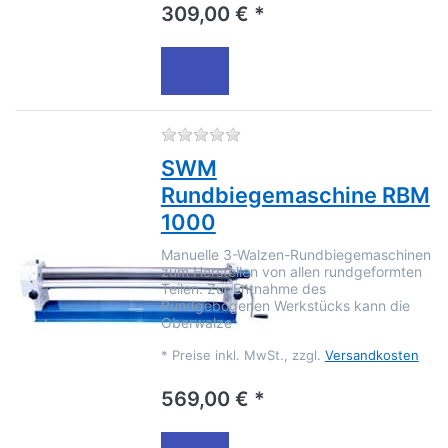
309,00 € *
Zu diesem Produkt liegen no
SWM
Rundbiegemaschine RBM
1000
Manuelle 3-Walzen-Rundbiegemaschinen
zum Herstellen von allen rundgeformten
Teilen. Zur Entnahme des
Rundgebogenen Werkstücks kann die
Oberwalze
*
Preise inkl. MwSt., zzgl.
Versandkosten
569,00 € *