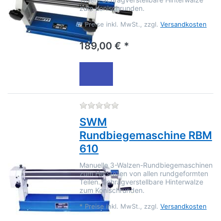
zum Konischrunden.
*
Preise inkl. MwSt., zzgl.
Versandkosten
189,00 € *
Zu diesem Produkt liegen no
SWM
Rundbiegemaschine RBM
610
Manuelle 3-Walzen-Rundbiegemaschinen
zum Herstellen von allen rundgeformten
Teilen. Schrägverstellbare Hinterwalze
zum Konischrunden.
*
Preise inkl. MwSt., zzgl.
Versandkosten