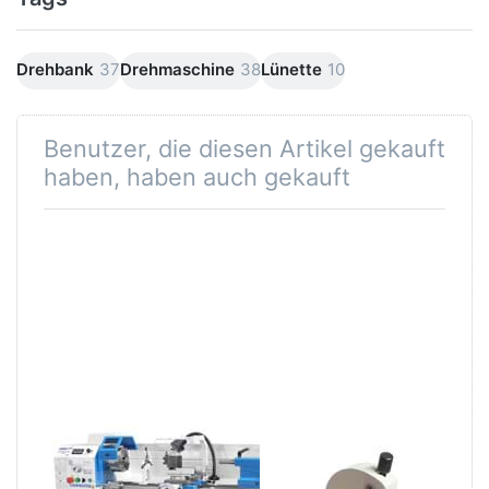
Drehbank
37
Drehmaschine
38
Lünette
10
Benutzer, die diesen Artikel gekauft
haben, haben auch gekauft
SWM Vario L&Z
mitlaufende
Drehmaschine
Lünette für