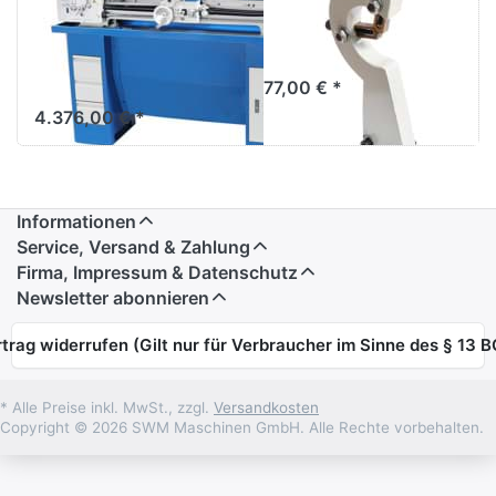
Varioline 880
VARIOLINE 880
Top - 400V. mit
TOP
Frequenzumrichter
77,00 € *
4.376,00 € *
Informationen
Service, Versand & Zahlung
Firma, Impressum & Datenschutz
Newsletter abonnieren
trag widerrufen (Gilt nur für Verbraucher im Sinne des § 13 
* Alle Preise inkl. MwSt., zzgl.
Versandkosten
Copyright © 2026 SWM Maschinen GmbH. Alle Rechte vorbehalten.